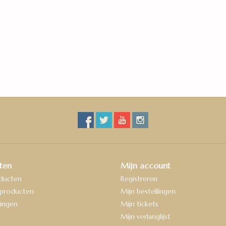
Gebruiksklasse huishoudelijk
23
Gebruiksklasse commercieel
33 (AC5)
Garantie huishoudelijk
15 jaar
Garantie commercieel
10 jaar
Merk
Douwes Dekker
ten
Mijn account
Alle vloeren uit de Douwes Dekker Ambitieus-col
oducten
Registreren
constructie met 0,55 mm slijtlaag ‘zorgeloze’ o
producten
Mijn bestellingen
gebruiksgemak. De vloeren zijn slijtvast en uit
ingen
Mijn tickets
vloeren
hebben een geïntegreerde ondervloer e
Mijn verlanglijst
legsysteem gemakkelijk te installeren.