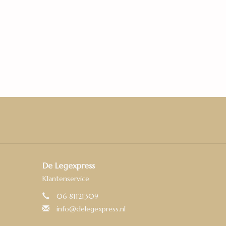
De Legexpress
lectie zijn dankzij de stabiele, watervaste
Klantenservice
nderhoudsvriendelijke vloeren met het grootste
06 81121309
ermate geschikt voor vloerverwarming. De
klik-
info@delegexpress.nl
n zijn dankzij het eenvoudige fold-down