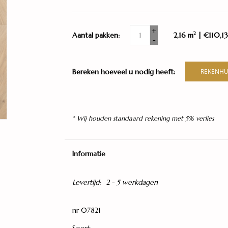
+
2
Aantal pakken:
2,16 m
| €110,13
-
Bereken hoeveel u nodig heeft:
REKENHU
* Wij houden standaard rekening met 5% verlies
Informatie
Levertijd:
2 - 5 werkdagen
nr 07821