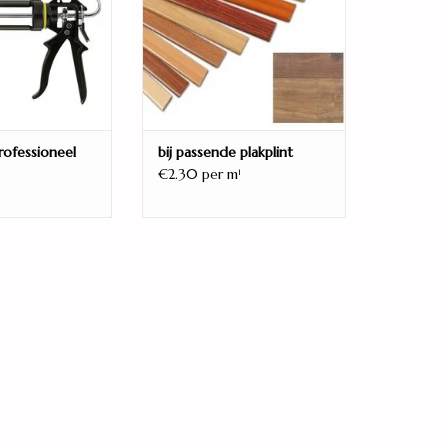
rofessioneel
bij passende plakplint
€2.30 per m
1