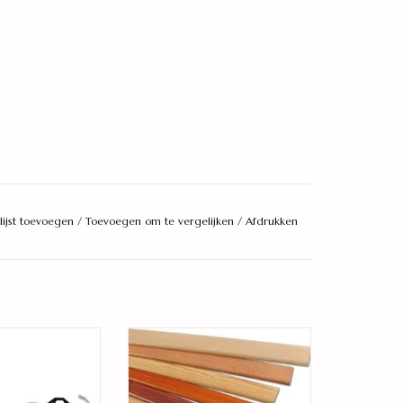
lijst toevoegen
/
Toevoegen om te vergelijken
/
Afdrukken
 professioneel
bij passende plakplint
AN WINKELWAGEN
TOEVOEGEN AAN WINKELWAGEN