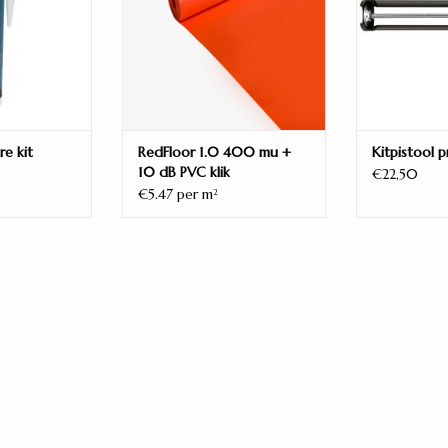
Weekmakervrij
Ftalaatvrije weekmakers
Model
Hongaarse punt
re kit
RedFloor 1.0 400 mu +
Kitpistool p
Aantal planken per pak
10 dB PVC klik
€22,50
22
€5.47 per m
2
Legwijze
Zwevend
Warmteweerstand (m2K/W)
0,088
Vellingkant
Micro 4V
Verbinding
Droplock / dropdown