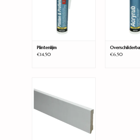
Plintenlijm
Overschilderba
€14,50
€6,50
70x12 wit gegrond recht
TOEVOEGEN AAN WINKELWAGEN