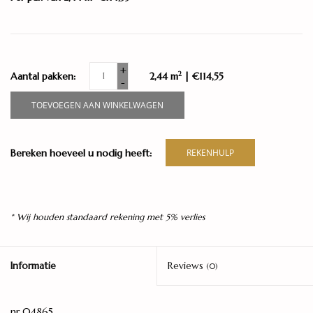
+
2
Aantal pakken:
2,44 m
| €114,55
-
TOEVOEGEN AAN WINKELWAGEN
Bereken hoeveel u nodig heeft:
REKENHULP
* Wij houden standaard rekening met 5% verlies
Informatie
Reviews
(0)
nr 04865