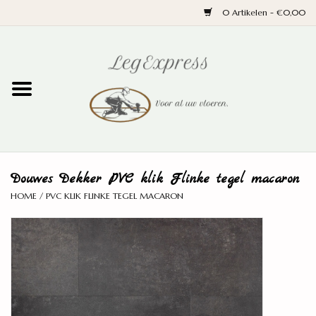
0 Artikelen - €0,00
Home
Laminaat
PVC
Douwes Dekker PVC klik Flinke tegel macaron
Parket
HOME
/
PVC KLIK FLINKE TEGEL MACARON
Ondervloeren
Plinten
Wand en trap