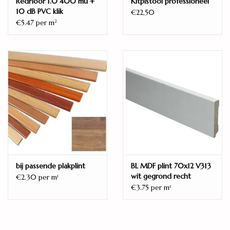
RedFloor 1.0 400 mu +
Kitpistool professioneel
Micro 4V
10 dB PVC klik
€22,50
Oppervlaktestructuur
€5.47 per m
2
Steenstructuur
Verbinding
Droplock / dropdown
Gebruiksklasse huishoudelijk
23
Gebruiksklasse commercieel
33 (AC5)
Garantie huishoudelijk
15 jaar
bij passende plakplint
BL MDF plint 70x12 V313
Garantie commercieel
wit gegrond recht
€2.30 per m
1
10 jaar
€3.75 per m
1
Merk
Douwes Dekker