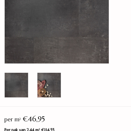
Legservice
Showroom
Merken
€46,95
per m
2
Per pak van 2,44 m
€114,55
2