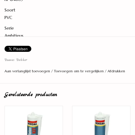
Soort
PVC
Serie
Ambitieus
Levereenheid
2,435 M2
Douwes Dekker
Lengte (cm)
Aan verlanglijst toevoegen
/
Toevoegen om te vergelijken
/
Afdrukken
90,6
Breedte (cm)
44,8
Gerelateerde producten
Dikte (mm)
8,5
Toplaagdikte (mm)
0,55