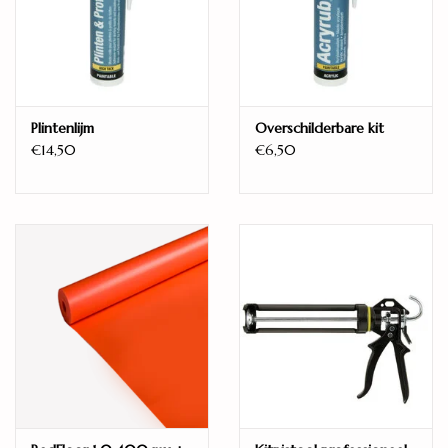
Kant-en-klaar
Ja
Weekmakervrij
Ftalaatvrije weekmakers
Model
Plintenlijm
Overschilderbare kit
Tegel
€14,50
€6,50
Aantal planken per pak
6
Unieke planken
tot 4 + 4 gespiegeld
Legwijze
Zwevend
Warmteweerstand (m2K/W)
0,090
Vellingkant